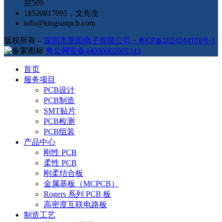
层509
18520817095，文先生
info@kingsunpcb.com
版权所有 –
深圳市景阳电子有限公司
–
粤ICP备2024344108号-1
粤公网安备44030002005343
首页
服务项目
PCB设计
PCB制造
SMT贴片
PCB检测
PCB组装
产品中心
刚性 PCB
柔性 PCB
刚柔结合板
金属基板（MCPCB）
Rogers 系列 PCB 板
高密度互联电路板
制造工艺