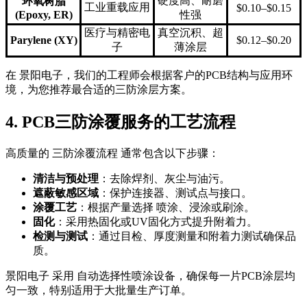
硬度高、耐磨
环氧树脂
工业重载应用
$0.10–$0.15
(Epoxy, ER)
性强
医疗与精密电
真空沉积、超
Parylene (XY)
$0.12–$0.20
子
薄涂层
在 景阳电子，我们的工程师会根据客户的PCB结构与应用环
境，为您推荐最合适的三防涂层方案。
4. PCB三防涂覆服务的工艺流程
高质量的 三防涂覆流程 通常包含以下步骤：
清洁与预处理
：去除焊剂、灰尘与油污。
遮蔽敏感区域
：保护连接器、测试点与接口。
涂覆工艺
：根据产量选择 喷涂、浸涂或刷涂。
固化
：采用热固化或UV固化方式提升附着力。
检测与测试
：通过目检、厚度测量和附着力测试确保品
质。
景阳电子 采用 自动选择性喷涂设备，确保每一片PCB涂层均
匀一致，特别适用于大批量生产订单。