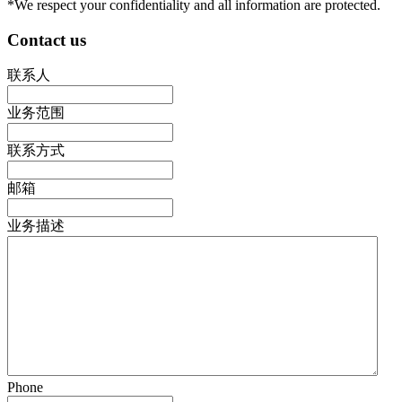
*We respect your confidentiality and all information are protected.
Contact us
联系人
业务范围
联系方式
邮箱
业务描述
Phone