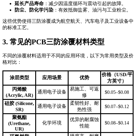
延长产品寿命
：减少因温度循环与震动引起的故障。
防尘、防化学污染
：有效抵御盐雾、油污与工业粉尘。
这些优势使得三防涂覆成为航空航天、汽车电子及工业设备中
的标准工艺。
3. 常见的PCB三防涂覆材料类型
不同的涂覆材料适用于不同的应用环境，以下为常用类型及价
格对比：
价格（USD/平
涂层类型
应用场景
优势
方英寸）
易施工、可返
丙烯酸
通用电子设备
$0.05–$0.08
(Acrylic, AR)
修
柔韧性好、耐
硅胶 (Silicone,
通用电子设备
$0.07–$0.12
SR)
热性强
聚氨酯
优异的耐腐蚀
化学环境
$0.08–$0.14
(Urethane,
性能
UR)