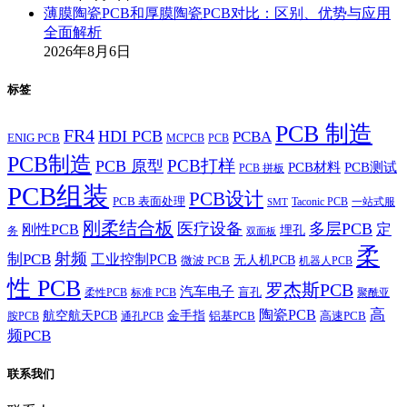
薄膜陶瓷PCB和厚膜陶瓷PCB对比：区别、优势与应用
全面解析
2026年8月6日
标签
PCB 制造
FR4
HDI PCB
PCBA
ENIG PCB
MCPCB
PCB
PCB制造
PCB打样
PCB 原型
PCB材料
PCB测试
PCB 拼板
PCB组装
PCB设计
PCB 表面处理
Taconic PCB
一站式服
SMT
刚柔结合板
医疗设备
多层PCB
定
刚性PCB
埋孔
务
双面板
柔
射频
制PCB
工业控制PCB
无人机PCB
微波 PCB
机器人PCB
性 PCB
罗杰斯PCB
汽车电子
盲孔
柔性PCB
标准 PCB
聚酰亚
高
陶瓷PCB
航空航天PCB
金手指
铝基PCB
高速PCB
胺PCB
通孔PCB
频PCB
联系我们