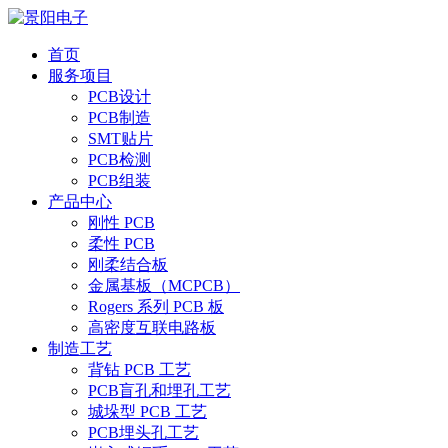
首页
服务项目
PCB设计
PCB制造
SMT贴片
PCB检测
PCB组装
产品中心
刚性 PCB
柔性 PCB
刚柔结合板
金属基板（MCPCB）
Rogers 系列 PCB 板
高密度互联电路板
制造工艺
背钻 PCB 工艺
PCB盲孔和埋孔工艺
城垛型 PCB 工艺
PCB埋头孔工艺