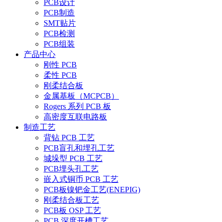
PCB设计
PCB制造
SMT贴片
PCB检测
PCB组装
产品中心
刚性 PCB
柔性 PCB
刚柔结合板
金属基板（MCPCB）
Rogers 系列 PCB 板
高密度互联电路板
制造工艺
背钻 PCB 工艺
PCB盲孔和埋孔工艺
城垛型 PCB 工艺
PCB埋头孔工艺
嵌入式铜币 PCB 工艺
PCB板镍钯金工艺(ENEPIG)
刚柔结合板工艺
PCB板 OSP 工艺
PCB 深度开槽工艺