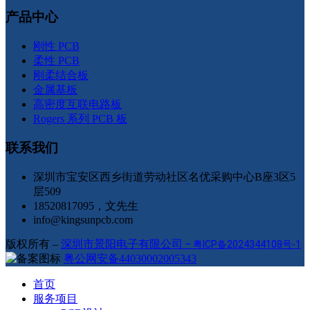
产品中心
刚性 PCB
柔性 PCB
刚柔结合板
金属基板
高密度互联电路板
Rogers 系列 PCB 板
联系我们
深圳市宝安区西乡街道劳动社区名优采购中心B座3区5
层509
18520817095，文先生
info@kingsunpcb.com
版权所有 –
深圳市景阳电子有限公司
–
粤ICP备2024344108号-1
粤公网安备44030002005343
首页
服务项目