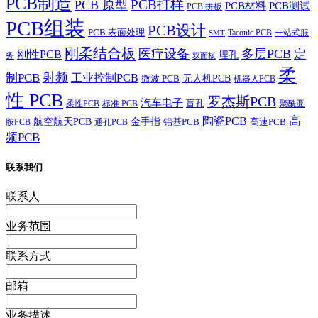
PCB制造
PCB打样
PCB 原型
PCB材料
PCB测试
PCB 拼板
PCB组装
PCB设计
PCB 表面处理
Taconic PCB
一站式服
SMT
刚柔结合板
医疗设备
多层PCB
定
刚性PCB
埋孔
务
双面板
柔
射频
制PCB
工业控制PCB
无人机PCB
微波 PCB
机器人PCB
性 PCB
罗杰斯PCB
汽车电子
盲孔
柔性PCB
标准 PCB
聚酰亚
高
陶瓷PCB
航空航天PCB
金手指
铝基PCB
高速PCB
胺PCB
通孔PCB
频PCB
联系我们
联系人
业务范围
联系方式
邮箱
业务描述