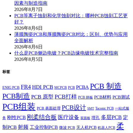
因素与制造指南
2026年8月7日
PCB等离子蚀刻和化学蚀刻对比：哪种PCB蚀刻工艺更
好？
2026年8月6日
薄膜陶瓷PCB和厚膜陶瓷PCB对比：区别、优势与应用
全面解析
2026年8月6日
什么是PCB侧边电镀？PCB边缘电镀技术完整指南
2026年8月5日
标签
PCB 制造
FR4
HDI PCB
PCBA
ENIG PCB
MCPCB
PCB
PCB制造
PCB打样
PCB 原型
PCB材料
PCB测试
PCB 拼板
PCB组装
PCB设计
PCB 表面处理
Taconic PCB
一站式服
SMT
刚柔结合板
医疗设备
多层PCB
定
刚性PCB
埋孔
务
双面板
柔
射频
制PCB
工业控制PCB
无人机PCB
微波 PCB
机器人PCB