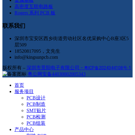
金属基板
高密度互联电路板
Rogers 系列 PCB 板
联系我们
深圳市宝安区西乡街道劳动社区名优采购中心B座3区5
层509
18520817095，文先生
info@kingsunpcb.com
版权所有 –
深圳市景阳电子有限公司
–
粤ICP备2024344108号-1
粤公网安备44030002005343
首页
服务项目
PCB设计
PCB制造
SMT贴片
PCB检测
PCB组装
产品中心