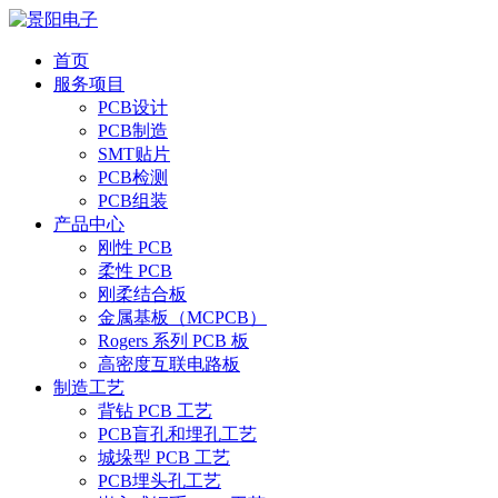
首页
服务项目
PCB设计
PCB制造
SMT贴片
PCB检测
PCB组装
产品中心
刚性 PCB
柔性 PCB
刚柔结合板
金属基板（MCPCB）
Rogers 系列 PCB 板
高密度互联电路板
制造工艺
背钻 PCB 工艺
PCB盲孔和埋孔工艺
城垛型 PCB 工艺
PCB埋头孔工艺