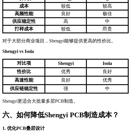
成本
较低
较高
高频性能
良好
极佳
供应稳定性
高
中
打样成本
较低
昂贵
对于大部分商业项目，Shengyi能够提供更高的性价比。
Shengyi vs Isola
对比项
Shengyi
Isola
性价比
优秀
良好
高速性能
良好
优秀
供应链稳定性
强
中
Shengyi更适合大批量多层PCB制造。
六、如何降低Shengyi PCB制造成本？
1. 优化PCB叠层设计