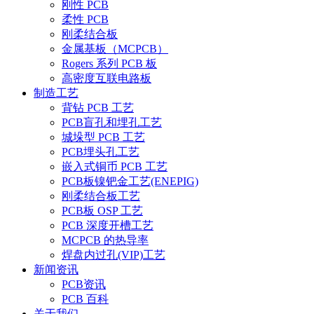
刚性 PCB
柔性 PCB
刚柔结合板
金属基板（MCPCB）
Rogers 系列 PCB 板
高密度互联电路板
制造工艺
背钻 PCB 工艺
PCB盲孔和埋孔工艺
城垛型 PCB 工艺
PCB埋头孔工艺
嵌入式铜币 PCB 工艺
PCB板镍钯金工艺(ENEPIG)
刚柔结合板工艺
PCB板 OSP 工艺
PCB 深度开槽工艺
MCPCB 的热导率
焊盘内过孔(VIP)工艺
新闻资讯
PCB资讯
PCB 百科
关于我们