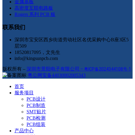
金属基板
高密度互联电路板
Rogers 系列 PCB 板
联系我们
深圳市宝安区西乡街道劳动社区名优采购中心B座3区5
层509
18520817095，文先生
info@kingsunpcb.com
版权所有 –
深圳市景阳电子有限公司
–
粤ICP备2024344108号-1
粤公网安备44030002005343
首页
服务项目
PCB设计
PCB制造
SMT贴片
PCB检测
PCB组装
产品中心