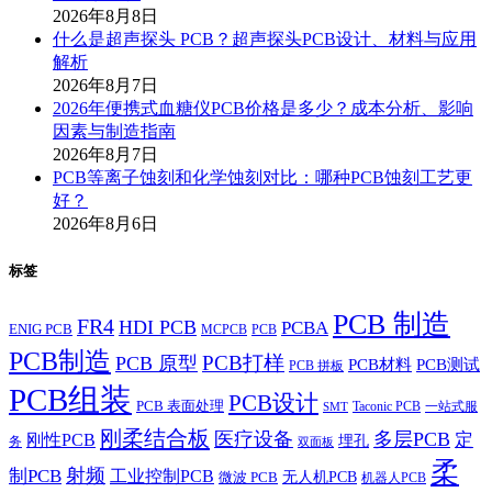
2026年8月8日
什么是超声探头 PCB？超声探头PCB设计、材料与应用
解析
2026年8月7日
2026年便携式血糖仪PCB价格是多少？成本分析、影响
因素与制造指南
2026年8月7日
PCB等离子蚀刻和化学蚀刻对比：哪种PCB蚀刻工艺更
好？
2026年8月6日
标签
PCB 制造
FR4
HDI PCB
PCBA
ENIG PCB
MCPCB
PCB
PCB制造
PCB打样
PCB 原型
PCB材料
PCB测试
PCB 拼板
PCB组装
PCB设计
PCB 表面处理
Taconic PCB
一站式服
SMT
刚柔结合板
医疗设备
多层PCB
定
刚性PCB
埋孔
务
双面板
柔
射频
制PCB
工业控制PCB
无人机PCB
微波 PCB
机器人PCB