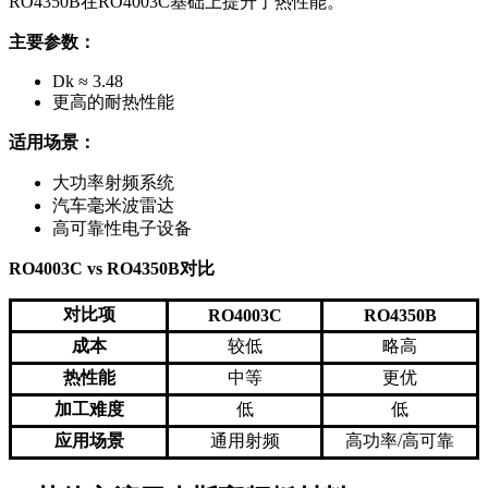
RO4350B在RO4003C基础上提升了热性能。
主要参数：
Dk ≈ 3.48
更高的耐热性能
适用场景：
大功率射频系统
汽车毫米波雷达
高可靠性电子设备
RO4003C vs RO4350B对比
对比项
RO4003C
RO4350B
成本
较低
略高
热性能
中等
更优
加工难度
低
低
应用场景
通用射频
高功率/高可靠