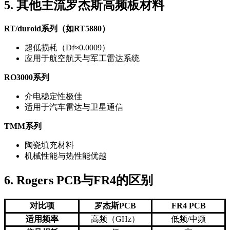
5. 其他主流罗杰斯高频板材料
RT/duroid系列（如RT5880）
超低损耗（Df≈0.0009）
应用于航空航天与军工雷达系统
RO3000系列
介电稳定性极佳
适用于汽车雷达与卫星通信
TMM系列
陶瓷填充材料
机械性能与热性能优越
6. Rogers PCB与FR4的区别
对比项
罗杰斯PCB
FR4 PCB
适用频率
高频（GHz）
低频/中频