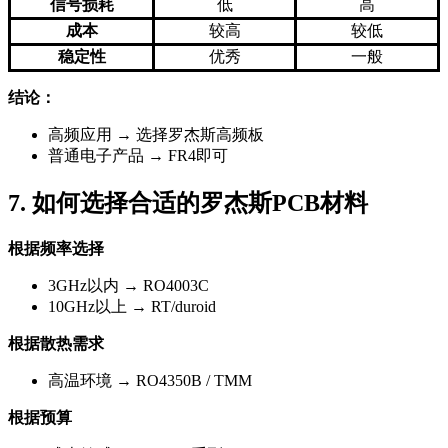
信号损耗
低
高
成本
较高
较低
稳定性
优秀
一般
结论：
高频应用 → 选择罗杰斯高频板
普通电子产品 → FR4即可
7. 如何选择合适的罗杰斯PCB材料
根据频率选择
3GHz以内 → RO4003C
10GHz以上 → RT/duroid
根据散热需求
高温环境 → RO4350B / TMM
根据预算