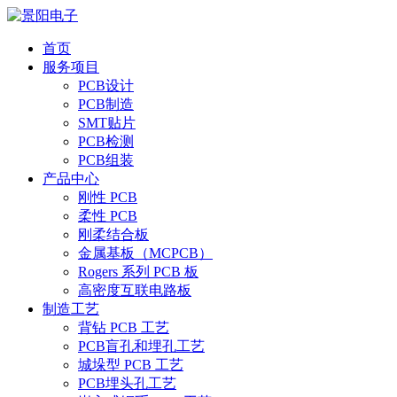
首页
服务项目
PCB设计
PCB制造
SMT贴片
PCB检测
PCB组装
产品中心
刚性 PCB
柔性 PCB
刚柔结合板
金属基板（MCPCB）
Rogers 系列 PCB 板
高密度互联电路板
制造工艺
背钻 PCB 工艺
PCB盲孔和埋孔工艺
城垛型 PCB 工艺
PCB埋头孔工艺