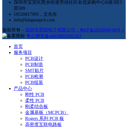
深圳市宝安区西乡街道劳动社区名优采购中心B座3区5
层509
18520817095，文先生
info@kingsunpcb.com
版权所有 –
深圳市景阳电子有限公司
–
粤ICP备2024344108号-1
粤公网安备44030002005343
首页
服务项目
PCB设计
PCB制造
SMT贴片
PCB检测
PCB组装
产品中心
刚性 PCB
柔性 PCB
刚柔结合板
金属基板（MCPCB）
Rogers 系列 PCB 板
高密度互联电路板