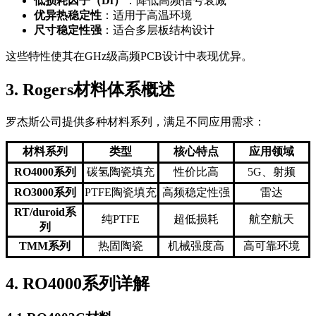
低损耗因子（Df）
：降低高频信号衰减
优异热稳定性
：适用于高温环境
尺寸稳定性强
：适合多层板结构设计
这些特性使其在GHz级高频PCB设计中表现优异。
3. Rogers材料体系概述
罗杰斯公司提供多种材料系列，满足不同应用需求：
材料系列
类型
核心特点
应用领域
RO4000系列
碳氢陶瓷填充
性价比高
5G、射频
RO3000系列
PTFE陶瓷填充
高频稳定性强
雷达
RT/duroid系
纯PTFE
超低损耗
航空航天
列
TMM系列
热固陶瓷
机械强度高
高可靠环境
4. RO4000系列详解