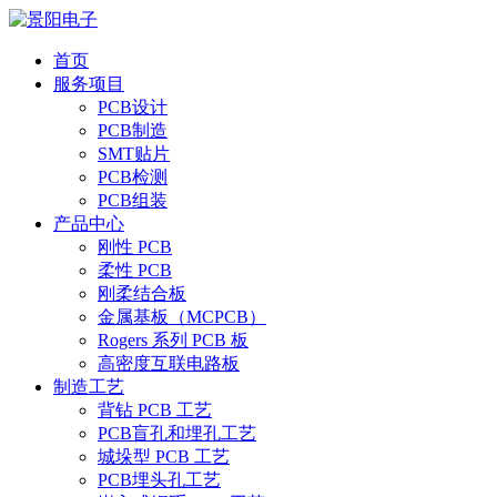
首页
服务项目
PCB设计
PCB制造
SMT贴片
PCB检测
PCB组装
产品中心
刚性 PCB
柔性 PCB
刚柔结合板
金属基板（MCPCB）
Rogers 系列 PCB 板
高密度互联电路板
制造工艺
背钻 PCB 工艺
PCB盲孔和埋孔工艺
城垛型 PCB 工艺
PCB埋头孔工艺