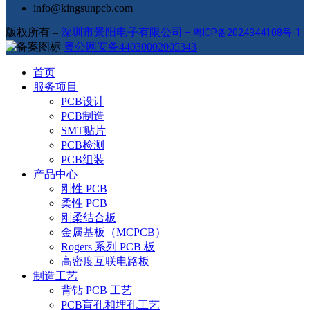
info@kingsunpcb.com
版权所有 –
深圳市景阳电子有限公司
–
粤ICP备2024344108号-1
粤公网安备44030002005343
首页
服务项目
PCB设计
PCB制造
SMT贴片
PCB检测
PCB组装
产品中心
刚性 PCB
柔性 PCB
刚柔结合板
金属基板（MCPCB）
Rogers 系列 PCB 板
高密度互联电路板
制造工艺
背钻 PCB 工艺
PCB盲孔和埋孔工艺