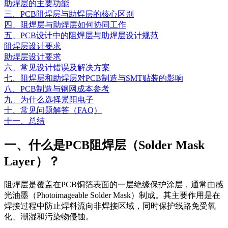
助焊层的主要功能
三、PCB阻焊层与助焊层的核心区别
四、阻焊层与助焊层如何协同工作
五、PCB设计中的阻焊层与助焊层设计规范
阻焊层设计要求
助焊层设计要求
六、常见设计错误及解决方案
七、阻焊层和助焊层对PCB制造与SMT贴装的影响
八、PCB制造与钢网成本参考
九、为什么选择景阳电子
十、常见问题解答（FAQ）
十一、总结
一、什么是PCB阻焊层（Solder Mask
Layer）？
阻焊层是覆盖在PCB铜箔表面的一层绝缘保护涂层，通常由感
光油墨（Photoimageable Solder Mask）制成。其主要作用是在
焊接过程中防止焊料流向非焊接区域，同时保护线路免受氧
化、潮湿和污染物侵蚀。