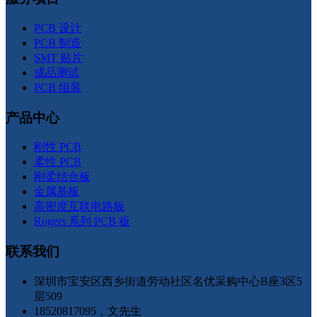
PCB 设计
PCB 制造
SMT 贴片
成品测试
PCB 组装
产品中心
刚性 PCB
柔性 PCB
刚柔结合板
金属基板
高密度互联电路板
Rogers 系列 PCB 板
联系我们
深圳市宝安区西乡街道劳动社区名优采购中心B座3区5
层509
18520817095，文先生