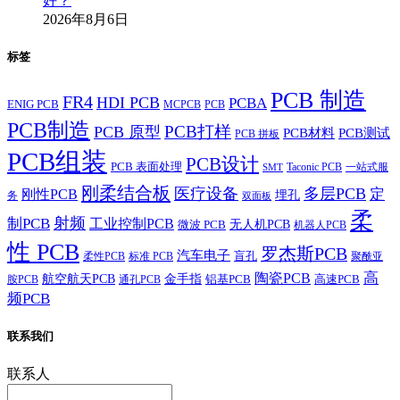
好？
2026年8月6日
标签
PCB 制造
FR4
HDI PCB
PCBA
ENIG PCB
MCPCB
PCB
PCB制造
PCB打样
PCB 原型
PCB材料
PCB测试
PCB 拼板
PCB组装
PCB设计
PCB 表面处理
Taconic PCB
一站式服
SMT
刚柔结合板
医疗设备
多层PCB
定
刚性PCB
埋孔
务
双面板
柔
射频
制PCB
工业控制PCB
无人机PCB
微波 PCB
机器人PCB
性 PCB
罗杰斯PCB
汽车电子
盲孔
柔性PCB
标准 PCB
聚酰亚
高
陶瓷PCB
航空航天PCB
金手指
铝基PCB
高速PCB
胺PCB
通孔PCB
频PCB
联系我们
联系人