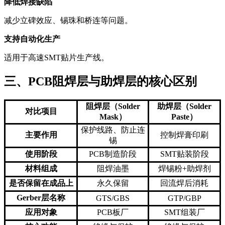
降低焊接缺陷
减少立碑效应、锡珠和桥连等问题。
支持自动化生产
适用于高速SMT贴片生产线。
三、PCB阻焊层与助焊层的核心区别
阻焊层（Solder
助焊层（Solder
对比项目
Mask）
Paste）
保护线路、防止连
主要作用
控制焊膏印刷
锡
使用阶段
PCB制造阶段
SMT贴装阶段
材料组成
阻焊油墨
焊锡粉+助焊剂
是否保留在成品上
永久保留
回流焊后消耗
Gerber层名称
GTS/GBS
GTP/GBP
应用对象
PCB板厂
SMT组装厂