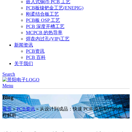
嵌入式铜币 PCB 工艺
PCB板镍钯金工艺(ENEPIG)
刚柔结合板工艺
PCB板 OSP 工艺
PCB 深度开槽工艺
MCPCB 的热导率
焊盘内过孔(VIP)工艺
新闻资讯
PCB资讯
PCB 百科
关于我们
Search
Menu
Blog
首页
»
PCB资讯
»
从设计到成品：快速 PCB 原型制作的全流
程解析