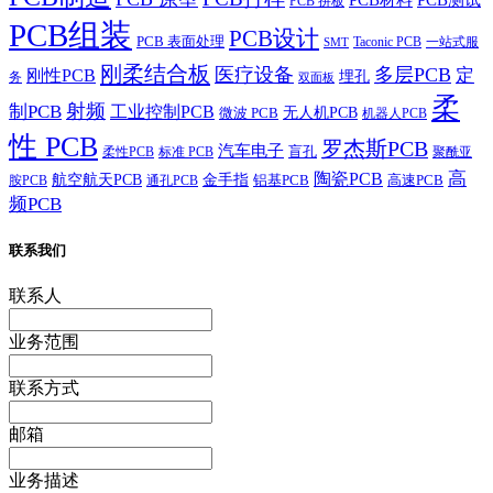
PCB 拼板
PCB组装
PCB设计
PCB 表面处理
Taconic PCB
一站式服
SMT
刚柔结合板
医疗设备
多层PCB
定
刚性PCB
埋孔
务
双面板
柔
射频
制PCB
工业控制PCB
无人机PCB
微波 PCB
机器人PCB
性 PCB
罗杰斯PCB
汽车电子
盲孔
柔性PCB
标准 PCB
聚酰亚
高
陶瓷PCB
航空航天PCB
金手指
铝基PCB
高速PCB
胺PCB
通孔PCB
频PCB
联系我们
联系人
业务范围
联系方式
邮箱
业务描述