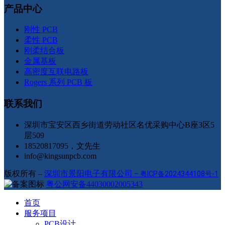
产品中心
刚性 PCB
柔性 PCB
刚柔结合板
金属基板
高密度互联电路板
Rogers 系列 PCB 板
联系我们
深圳市宝安区西乡街道劳动社区名优采购中心B座3区5
层509
18520817095，文先生
info@kingsunpcb.com
版权所有 –
深圳市景阳电子有限公司
–
粤ICP备2024344108号-1
粤公网安备44030002005343
首页
服务项目
PCB设计