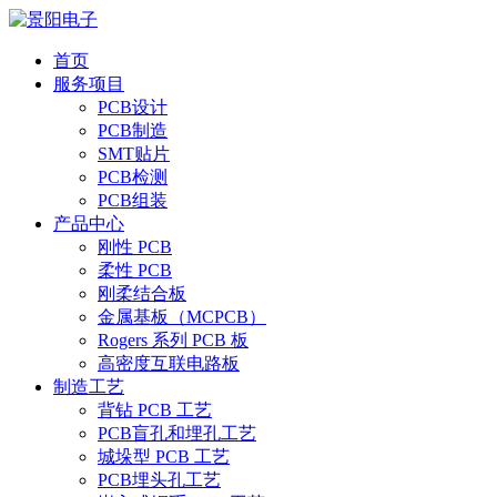
首页
服务项目
PCB设计
PCB制造
SMT贴片
PCB检测
PCB组装
产品中心
刚性 PCB
柔性 PCB
刚柔结合板
金属基板（MCPCB）
Rogers 系列 PCB 板
高密度互联电路板
制造工艺
背钻 PCB 工艺
PCB盲孔和埋孔工艺
城垛型 PCB 工艺
PCB埋头孔工艺