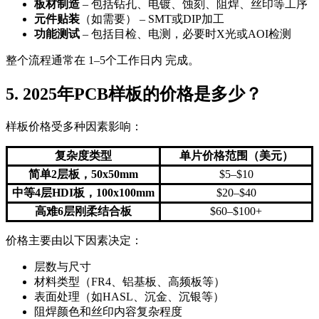
板材制造
– 包括钻孔、电镀、蚀刻、阻焊、丝印等工序
元件贴装
（如需要） – SMT或DIP加工
功能测试
– 包括目检、电测，必要时X光或AOI检测
整个流程通常在 1–5个工作日内 完成。
5. 2025年PCB样板的价格是多少？
样板价格受多种因素影响：
复杂度类型
单片价格范围（美元）
简单2层板，50x50mm
$5–$10
中等4层HDI板，100x100mm
$20–$40
高难6层刚柔结合板
$60–$100+
价格主要由以下因素决定：
层数与尺寸
材料类型（FR4、铝基板、高频板等）
表面处理（如HASL、沉金、沉银等）
阻焊颜色和丝印内容复杂程度