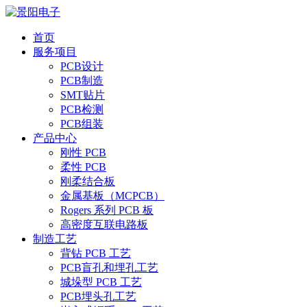
首页
服务项目
PCB设计
PCB制造
SMT贴片
PCB检测
PCB组装
产品中心
刚性 PCB
柔性 PCB
刚柔结合板
金属基板（MCPCB）
Rogers 系列 PCB 板
高密度互联电路板
制造工艺
背钻 PCB 工艺
PCB盲孔和埋孔工艺
城垛型 PCB 工艺
PCB埋头孔工艺