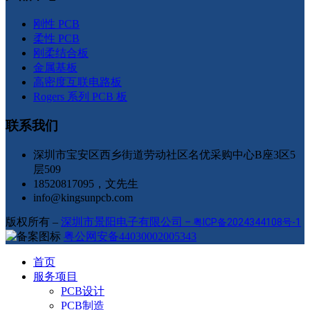
刚性 PCB
柔性 PCB
刚柔结合板
金属基板
高密度互联电路板
Rogers 系列 PCB 板
联系我们
深圳市宝安区西乡街道劳动社区名优采购中心B座3区5
层509
18520817095，文先生
info@kingsunpcb.com
版权所有 –
深圳市景阳电子有限公司
–
粤ICP备2024344108号-1
粤公网安备44030002005343
首页
服务项目
PCB设计
PCB制造