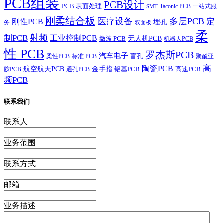
PCB组装
PCB设计
PCB 表面处理
Taconic PCB
一站式服
SMT
刚柔结合板
医疗设备
多层PCB
定
刚性PCB
埋孔
务
双面板
柔
射频
制PCB
工业控制PCB
无人机PCB
微波 PCB
机器人PCB
性 PCB
罗杰斯PCB
汽车电子
盲孔
柔性PCB
标准 PCB
聚酰亚
高
陶瓷PCB
航空航天PCB
金手指
铝基PCB
高速PCB
胺PCB
通孔PCB
频PCB
联系我们
联系人
业务范围
联系方式
邮箱
业务描述