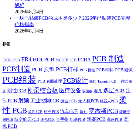
解析
2026年8月4日
一块已贴装PCB的成本是多少？2026年已贴装PCB完整
价格指南
2026年8月4日
标签
PCB 制造
FR4
HDI PCB
PCBA
ENIG PCB
MCPCB
PCB
PCB制造
PCB打样
PCB 原型
PCB材料
PCB测试
PCB 拼板
PCB组装
PCB设计
PCB 表面处理
Taconic PCB
一站式服
SMT
刚柔结合板
医疗设备
多层PCB
定
刚性PCB
埋孔
务
双面板
柔
射频
制PCB
工业控制PCB
无人机PCB
微波 PCB
机器人PCB
性 PCB
罗杰斯PCB
汽车电子
盲孔
柔性PCB
标准 PCB
聚酰亚
高
陶瓷PCB
航空航天PCB
金手指
铝基PCB
高速PCB
胺PCB
通孔PCB
频PCB