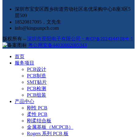
深圳市宝安区西乡街道劳动社区名优采购中心B座3区5
层509
18520817095，文先生
info@kingsunpcb.com
版权所有 –
深圳市景阳电子有限公司
–
粤ICP备2024344108号-1
粤公网安备44030002005343
首页
服务项目
PCB设计
PCB制造
SMT贴片
PCB检测
PCB组装
产品中心
刚性 PCB
柔性 PCB
刚柔结合板
金属基板（MCPCB）
Rogers 系列 PCB 板