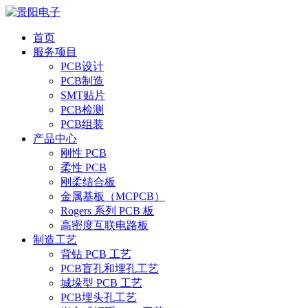
首页
服务项目
PCB设计
PCB制造
SMT贴片
PCB检测
PCB组装
产品中心
刚性 PCB
柔性 PCB
刚柔结合板
金属基板（MCPCB）
Rogers 系列 PCB 板
高密度互联电路板
制造工艺
背钻 PCB 工艺
PCB盲孔和埋孔工艺
城垛型 PCB 工艺
PCB埋头孔工艺