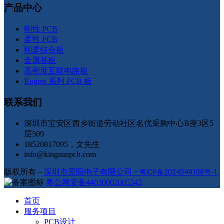
产品中心
刚性 PCB
柔性 PCB
刚柔结合板
金属基板
高密度互联电路板
Rogers 系列 PCB 板
联系我们
深圳市宝安区西乡街道劳动社区名优采购中心B座3区5
层509
18520817095，文先生
info@kingsunpcb.com
版权所有 –
深圳市景阳电子有限公司
–
粤ICP备2024344108号-1
粤公网安备44030002005343
首页
服务项目
PCB设计