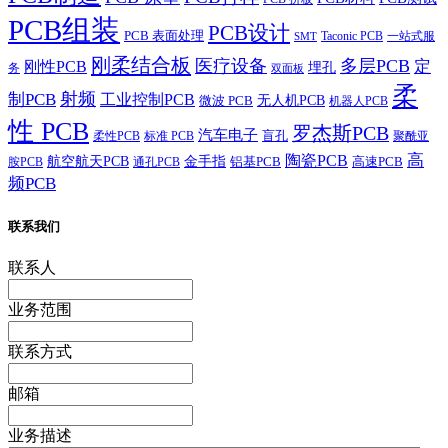
PCB组装
PCB设计
PCB 表面处理
Taconic PCB
一站式服
SMT
刚柔结合板
医疗设备
多层PCB
定
刚性PCB
埋孔
务
双面板
柔
射频
制PCB
工业控制PCB
无人机PCB
微波 PCB
机器人PCB
性 PCB
罗杰斯PCB
汽车电子
盲孔
柔性PCB
标准 PCB
聚酰亚
高
陶瓷PCB
航空航天PCB
金手指
铝基PCB
高速PCB
胺PCB
通孔PCB
频PCB
联系我们
联系人
业务范围
联系方式
邮箱
业务描述