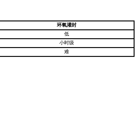
环氧灌封
低
小时级
难