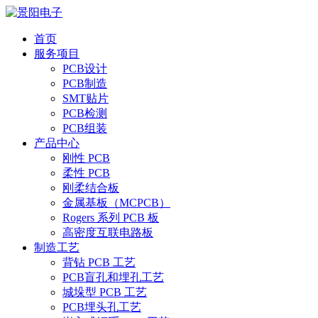
首页
服务项目
PCB设计
PCB制造
SMT贴片
PCB检测
PCB组装
产品中心
刚性 PCB
柔性 PCB
刚柔结合板
金属基板（MCPCB）
Rogers 系列 PCB 板
高密度互联电路板
制造工艺
背钻 PCB 工艺
PCB盲孔和埋孔工艺
城垛型 PCB 工艺
PCB埋头孔工艺