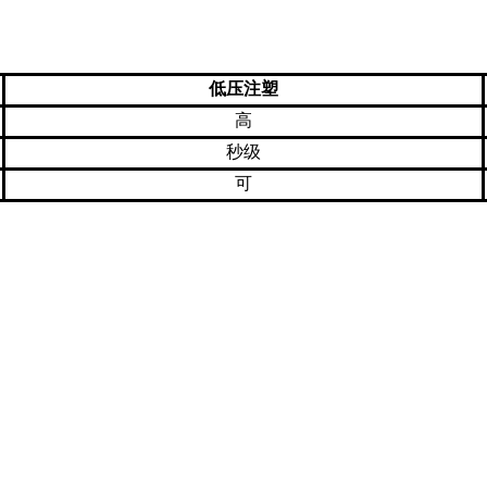
低压注塑
高
秒级
可