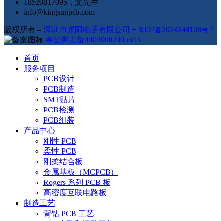
18520817095，文先生
info@kingsunpcb.com
版权所有 –
深圳市景阳电子有限公司
–
粤ICP备2024344108号-1
粤公网安备44030002005343
首页
服务项目
PCB设计
PCB制造
SMT贴片
PCB检测
PCB组装
产品中心
刚性 PCB
柔性 PCB
刚柔结合板
金属基板（MCPCB）
Rogers 系列 PCB 板
高密度互联电路板
制造工艺
背钻 PCB 工艺