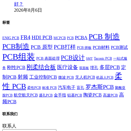
好？
2026年8月6日
标签
PCB 制造
FR4
HDI PCB
PCBA
ENIG PCB
MCPCB
PCB
PCB制造
PCB打样
PCB 原型
PCB材料
PCB测试
PCB 拼板
PCB组装
PCB设计
PCB 表面处理
Taconic PCB
一站式服
SMT
刚柔结合板
医疗设备
多层PCB
定
刚性PCB
埋孔
务
双面板
柔
射频
制PCB
工业控制PCB
无人机PCB
微波 PCB
机器人PCB
性 PCB
罗杰斯PCB
汽车电子
盲孔
柔性PCB
标准 PCB
聚酰亚
高
陶瓷PCB
航空航天PCB
金手指
铝基PCB
高速PCB
胺PCB
通孔PCB
频PCB
联系我们
联系人