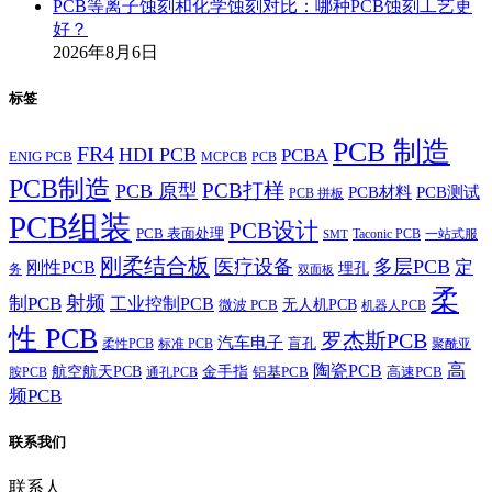
PCB等离子蚀刻和化学蚀刻对比：哪种PCB蚀刻工艺更
好？
2026年8月6日
标签
PCB 制造
FR4
HDI PCB
PCBA
ENIG PCB
MCPCB
PCB
PCB制造
PCB打样
PCB 原型
PCB材料
PCB测试
PCB 拼板
PCB组装
PCB设计
PCB 表面处理
Taconic PCB
一站式服
SMT
刚柔结合板
医疗设备
多层PCB
定
刚性PCB
埋孔
务
双面板
柔
射频
制PCB
工业控制PCB
无人机PCB
微波 PCB
机器人PCB
性 PCB
罗杰斯PCB
汽车电子
盲孔
柔性PCB
标准 PCB
聚酰亚
高
陶瓷PCB
航空航天PCB
金手指
铝基PCB
高速PCB
胺PCB
通孔PCB
频PCB
联系我们
联系人