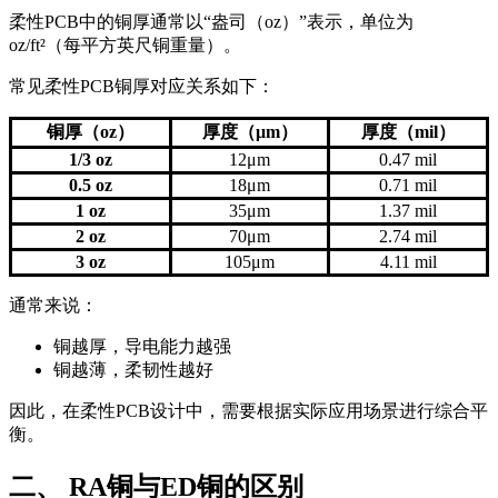
柔性PCB中的铜厚通常以“盎司（oz）”表示，单位为
oz/ft²（每平方英尺铜重量）。
常见柔性PCB铜厚对应关系如下：
铜厚（oz）
厚度（μm）
厚度（mil）
1/3 oz
12μm
0.47 mil
0.5 oz
18μm
0.71 mil
1 oz
35μm
1.37 mil
2 oz
70μm
2.74 mil
3 oz
105μm
4.11 mil
通常来说：
铜越厚，导电能力越强
铜越薄，柔韧性越好
因此，在柔性PCB设计中，需要根据实际应用场景进行综合平
衡。
二、 RA铜与ED铜的区别