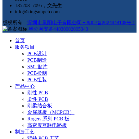
18520817095，文先生
info@kingsunpcb.com
版权所有 –
深圳市景阳电子有限公司
–
粤ICP备2024344108号-1
粤公网安备44030002005343
首页
服务项目
PCB设计
PCB制造
SMT贴片
PCB检测
PCB组装
产品中心
刚性 PCB
柔性 PCB
刚柔结合板
金属基板（MCPCB）
Rogers 系列 PCB 板
高密度互联电路板
制造工艺
背钻 PCB 工艺