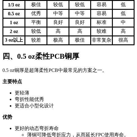
极佳
较低
较低
容易
低
1/3 oz
优秀
中等
中等
容易
低
0.5 oz
平衡
良好
良好
标准
中
1 oz
较低
高
高
较难
高
2 oz
3 oz以上
较差
极高
极佳
非常复杂
很高
四、0.5 oz柔性PCB铜厚
0.5 oz铜厚是超薄柔性PCB中最常见的方案之一。
主要特点
更轻薄
弯折性能优秀
更适合小型化设计
优势
更好的动态弯折寿命
薄铜可降低弯折应力，从而延长FPC使用寿命。