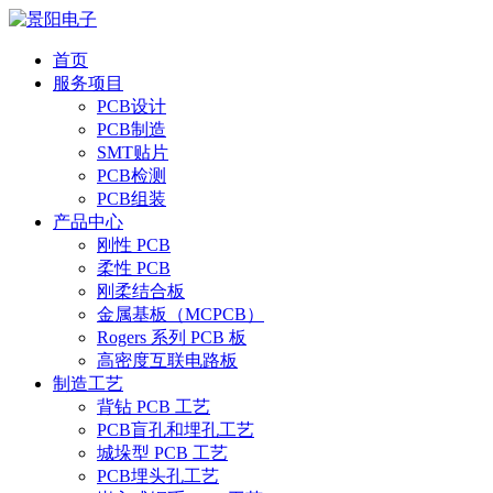
首页
服务项目
PCB设计
PCB制造
SMT贴片
PCB检测
PCB组装
产品中心
刚性 PCB
柔性 PCB
刚柔结合板
金属基板（MCPCB）
Rogers 系列 PCB 板
高密度互联电路板
制造工艺
背钻 PCB 工艺
PCB盲孔和埋孔工艺
城垛型 PCB 工艺
PCB埋头孔工艺