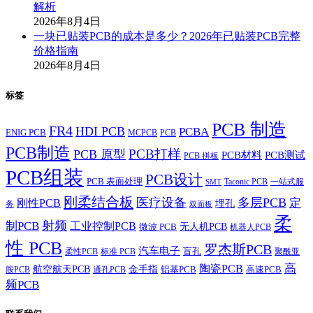
解析
2026年8月4日
一块已贴装PCB的成本是多少？2026年已贴装PCB完整
价格指南
2026年8月4日
标签
PCB 制造
FR4
HDI PCB
PCBA
ENIG PCB
MCPCB
PCB
PCB制造
PCB打样
PCB 原型
PCB材料
PCB测试
PCB 拼板
PCB组装
PCB设计
PCB 表面处理
Taconic PCB
一站式服
SMT
刚柔结合板
医疗设备
多层PCB
定
刚性PCB
埋孔
务
双面板
柔
射频
制PCB
工业控制PCB
无人机PCB
微波 PCB
机器人PCB
性 PCB
罗杰斯PCB
汽车电子
盲孔
柔性PCB
标准 PCB
聚酰亚
高
陶瓷PCB
航空航天PCB
金手指
铝基PCB
高速PCB
胺PCB
通孔PCB
频PCB