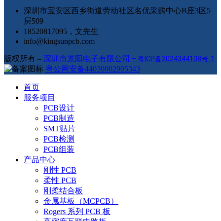
深圳市宝安区西乡街道劳动社区名优采购中心B座3区5
层509
18520817095，文先生
info@kingsunpcb.com
版权所有 –
深圳市景阳电子有限公司
–
粤ICP备2024344108号-1
粤公网安备44030002005343
首页
服务项目
PCB设计
PCB制造
SMT贴片
PCB检测
PCB组装
产品中心
刚性 PCB
柔性 PCB
刚柔结合板
金属基板（MCPCB）
Rogers 系列 PCB 板