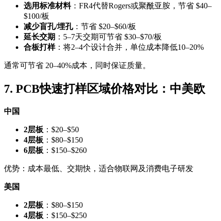
选用标准材料
：FR4代替Rogers或聚酰亚胺，节省 $40–
$100/板
减少盲孔/埋孔
：节省 $20–$60/板
延长交期
：5–7天交期可节省 $30–$70/板
合板打样
：将2–4个设计合并，单位成本降低10–20%
通常可节省 20–40%成本，同时保证质量。
7. PCB快速打样区域价格对比：中美欧
中国
2层板
：$20–$50
4层板
：$80–$150
6层板
：$150–$260
优势：成本最低、交期快，适合物联网及消费电子研发
美国
2层板
：$80–$150
4层板
：$150–$250