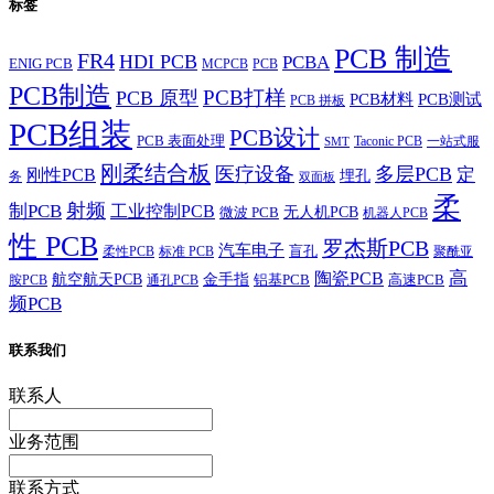
标签
PCB 制造
FR4
HDI PCB
PCBA
ENIG PCB
MCPCB
PCB
PCB制造
PCB打样
PCB 原型
PCB材料
PCB测试
PCB 拼板
PCB组装
PCB设计
PCB 表面处理
Taconic PCB
一站式服
SMT
刚柔结合板
医疗设备
多层PCB
定
刚性PCB
埋孔
务
双面板
柔
射频
制PCB
工业控制PCB
无人机PCB
微波 PCB
机器人PCB
性 PCB
罗杰斯PCB
汽车电子
盲孔
柔性PCB
标准 PCB
聚酰亚
高
陶瓷PCB
航空航天PCB
金手指
铝基PCB
高速PCB
胺PCB
通孔PCB
频PCB
联系我们
联系人
业务范围
联系方式