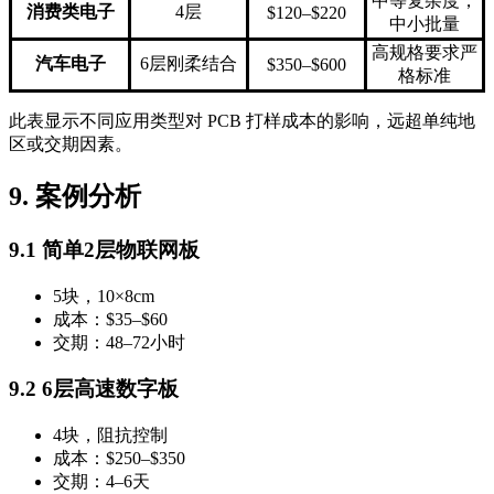
中等复杂度，
消费类电子
4层
$120–$220
中小批量
高规格要求严
汽车电子
6层刚柔结合
$350–$600
格标准
此表显示不同应用类型对 PCB 打样成本的影响，远超单纯地
区或交期因素。
9. 案例分析
9.1 简单2层物联网板
5块，10×8cm
成本：$35–$60
交期：48–72小时
9.2 6层高速数字板
4块，阻抗控制
成本：$250–$350
交期：4–6天