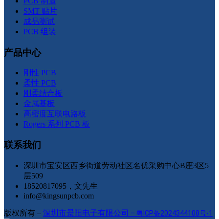
PCB 制造
SMT 贴片
成品测试
PCB 组装
产品中心
刚性 PCB
柔性 PCB
刚柔结合板
金属基板
高密度互联电路板
Rogers 系列 PCB 板
联系我们
深圳市宝安区西乡街道劳动社区名优采购中心B座3区5
层509
18520817095，文先生
info@kingsunpcb.com
版权所有 –
深圳市景阳电子有限公司
–
粤ICP备2024344108号-1