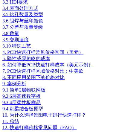
3.3 HDI要求
3.4 表面处理方式
3.5 钻孔数量及类型
3.6 阻焊与丝印颜色
3.7 公差与质量等级
3.8 数量
3.9 交期速度
3.10 特殊工艺
4. PCB快速打样常见价格区间（美元）
5. 隐性或易忽略的成本
6. 如何降低PCB快速打样成本（美元示例）
7. PCB快速打样区域价格对比：中美欧
8. 不同应用范围下的价格对比
9. 案例分析
9.1 简单2层物联网板
9.2 6层高速数字板
9.3 4层柔性板样品
9.4 刚柔结合板原型
10. 为什么选择景阳电子进行快速打样？
11. 总结
12. 快速打样价格常见问题（FAQ）