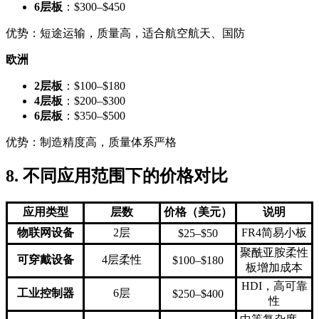
6层板
：$300–$450
优势：短途运输，质量高，适合航空航天、国防
欧洲
2层板
：$100–$180
4层板
：$200–$300
6层板
：$350–$500
优势：制造精度高，质量体系严格
8. 不同应用范围下的价格对比
应用类型
层数
价格（美元）
说明
物联网设备
2层
FR4简易小板
$25–$50
聚酰亚胺柔性
可穿戴设备
4层柔性
$100–$180
板增加成本
HDI，高可靠
工业控制器
6层
$250–$400
性