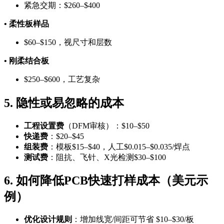
紧急交期：$260–$400
• 柔性板样品
$60–$150，视尺寸和层数
• 刚柔结合板
$250–$600，工艺复杂
5. 隐性或易忽略的成本
工程设置费
（DFM审核）：$10–$50
快递费
：$20–$45
组装费
：模板$15–$40，人工$0.015–$0.035/焊点
测试费
：阻抗、飞针、X光检测$30–$100
6. 如何降低PCB快速打样成本（美元示
例）
优化设计规则
：增加线宽/间距可节省 $10–$30/板