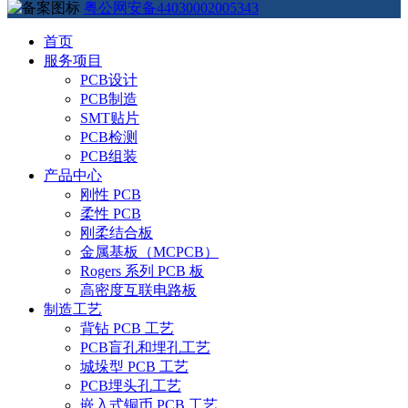
粤公网安备44030002005343
首页
服务项目
PCB设计
PCB制造
SMT贴片
PCB检测
PCB组装
产品中心
刚性 PCB
柔性 PCB
刚柔结合板
金属基板（MCPCB）
Rogers 系列 PCB 板
高密度互联电路板
制造工艺
背钻 PCB 工艺
PCB盲孔和埋孔工艺
城垛型 PCB 工艺
PCB埋头孔工艺
嵌入式铜币 PCB 工艺