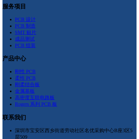
服务项目
PCB 设计
PCB 制造
SMT 贴片
成品测试
PCB 组装
产品中心
刚性 PCB
柔性 PCB
刚柔结合板
金属基板
高密度互联电路板
Rogers 系列 PCB 板
联系我们
深圳市宝安区西乡街道劳动社区名优采购中心B座3区5
层509