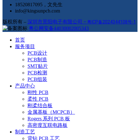
18520817095，文先生
info@kingsunpcb.com
版权所有 –
深圳市景阳电子有限公司
–
粤ICP备2024344108号-1
粤公网安备44030002005343
首页
服务项目
PCB设计
PCB制造
SMT贴片
PCB检测
PCB组装
产品中心
刚性 PCB
柔性 PCB
刚柔结合板
金属基板（MCPCB）
Rogers 系列 PCB 板
高密度互联电路板
制造工艺
背钻 PCB 工艺