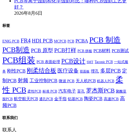
PCB等离子蚀刻和化学蚀刻对比：哪种PCB蚀刻工艺更
好？
2026年8月6日
标签
PCB 制造
FR4
HDI PCB
PCBA
ENIG PCB
MCPCB
PCB
PCB制造
PCB打样
PCB 原型
PCB材料
PCB测试
PCB 拼板
PCB组装
PCB设计
PCB 表面处理
Taconic PCB
一站式服
SMT
刚柔结合板
医疗设备
多层PCB
定
刚性PCB
埋孔
务
双面板
柔
射频
制PCB
工业控制PCB
无人机PCB
微波 PCB
机器人PCB
性 PCB
罗杰斯PCB
汽车电子
盲孔
柔性PCB
标准 PCB
聚酰亚
高
陶瓷PCB
航空航天PCB
金手指
铝基PCB
高速PCB
胺PCB
通孔PCB
频PCB
联系我们
联系人