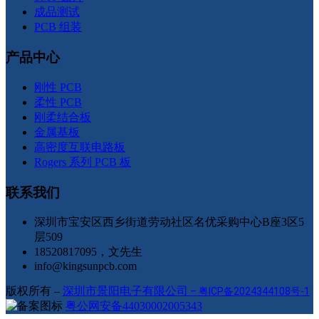
成品测试
PCB 组装
产品中心
刚性 PCB
柔性 PCB
刚柔结合板
金属基板
高密度互联电路板
Rogers 系列 PCB 板
联系我们
深圳市宝安区西乡街道劳动社区名优采购中心B座3区5
层509
18520817095，文先生
info@kingsunpcb.com
版权所有 –
深圳市景阳电子有限公司
–
粤ICP备2024344108号-1
粤公网安备44030002005343