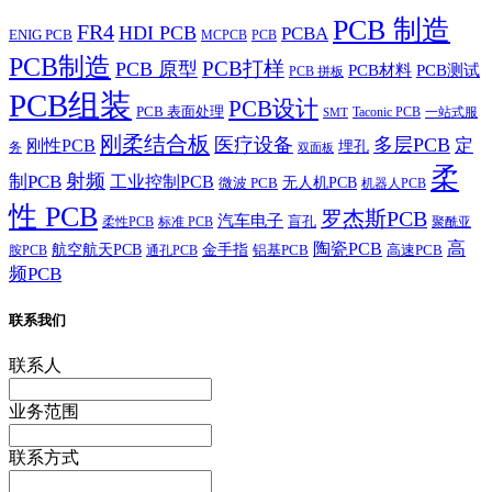
PCB 制造
FR4
HDI PCB
PCBA
ENIG PCB
MCPCB
PCB
PCB制造
PCB打样
PCB 原型
PCB材料
PCB测试
PCB 拼板
PCB组装
PCB设计
PCB 表面处理
Taconic PCB
一站式服
SMT
刚柔结合板
医疗设备
多层PCB
定
刚性PCB
埋孔
务
双面板
柔
射频
制PCB
工业控制PCB
无人机PCB
微波 PCB
机器人PCB
性 PCB
罗杰斯PCB
汽车电子
盲孔
柔性PCB
标准 PCB
聚酰亚
高
陶瓷PCB
航空航天PCB
金手指
铝基PCB
高速PCB
胺PCB
通孔PCB
频PCB
联系我们
联系人
业务范围
联系方式