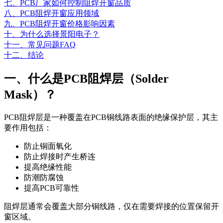
七、PCB厂家如何控制阻焊开窗品质
八、PCB阻焊开窗应用领域
九、PCB阻焊开窗价格影响因素
十、为什么选择景阳电子？
十一、常见问题FAQ
十二、结论
一、什么是PCB阻焊层（Solder
Mask）？
PCB阻焊层是一种覆盖在PCB铜线路表面的绝缘保护层，其主
要作用包括：
防止铜面氧化
防止焊接时产生桥连
提高绝缘性能
防潮防腐蚀
提高PCB可靠性
阻焊层通常会覆盖大部分铜线路，仅在需要焊接的位置保留开
窗区域。