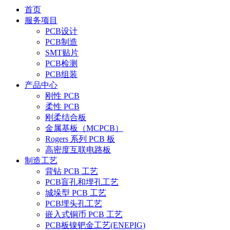
首页
服务项目
PCB设计
PCB制造
SMT贴片
PCB检测
PCB组装
产品中心
刚性 PCB
柔性 PCB
刚柔结合板
金属基板（MCPCB）
Rogers 系列 PCB 板
高密度互联电路板
制造工艺
背钻 PCB 工艺
PCB盲孔和埋孔工艺
城垛型 PCB 工艺
PCB埋头孔工艺
嵌入式铜币 PCB 工艺
PCB板镍钯金工艺(ENEPIG)