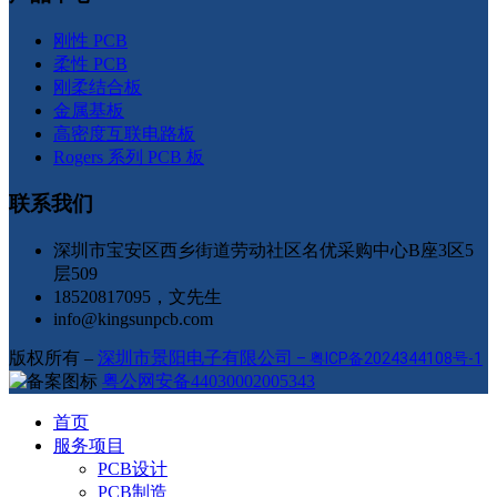
刚性 PCB
柔性 PCB
刚柔结合板
金属基板
高密度互联电路板
Rogers 系列 PCB 板
联系我们
深圳市宝安区西乡街道劳动社区名优采购中心B座3区5
层509
18520817095，文先生
info@kingsunpcb.com
版权所有 –
深圳市景阳电子有限公司
–
粤ICP备2024344108号-1
粤公网安备44030002005343
首页
服务项目
PCB设计
PCB制造