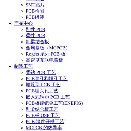
SMT贴片
PCB检测
PCB组装
产品中心
刚性 PCB
柔性 PCB
刚柔结合板
金属基板（MCPCB）
Rogers 系列 PCB 板
高密度互联电路板
制造工艺
背钻 PCB 工艺
PCB盲孔和埋孔工艺
城垛型 PCB 工艺
PCB埋头孔工艺
嵌入式铜币 PCB 工艺
PCB板镍钯金工艺(ENEPIG)
刚柔结合板工艺
PCB板 OSP 工艺
PCB 深度开槽工艺
MCPCB 的热导率