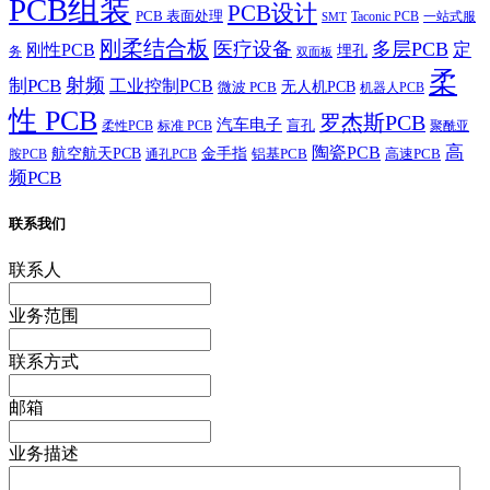
PCB组装
PCB设计
PCB 表面处理
Taconic PCB
一站式服
SMT
刚柔结合板
医疗设备
多层PCB
定
刚性PCB
埋孔
务
双面板
柔
射频
制PCB
工业控制PCB
无人机PCB
微波 PCB
机器人PCB
性 PCB
罗杰斯PCB
汽车电子
盲孔
柔性PCB
标准 PCB
聚酰亚
高
陶瓷PCB
航空航天PCB
金手指
铝基PCB
高速PCB
胺PCB
通孔PCB
频PCB
联系我们
联系人
业务范围
联系方式
邮箱
业务描述