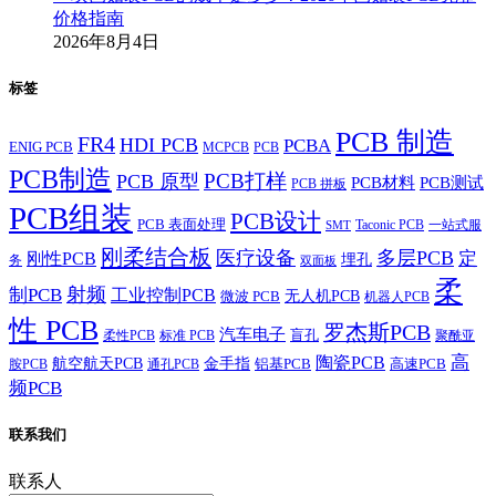
价格指南
2026年8月4日
标签
PCB 制造
FR4
HDI PCB
PCBA
ENIG PCB
MCPCB
PCB
PCB制造
PCB打样
PCB 原型
PCB材料
PCB测试
PCB 拼板
PCB组装
PCB设计
PCB 表面处理
Taconic PCB
一站式服
SMT
刚柔结合板
医疗设备
多层PCB
定
刚性PCB
埋孔
务
双面板
柔
射频
制PCB
工业控制PCB
无人机PCB
微波 PCB
机器人PCB
性 PCB
罗杰斯PCB
汽车电子
盲孔
柔性PCB
标准 PCB
聚酰亚
高
陶瓷PCB
航空航天PCB
金手指
铝基PCB
高速PCB
胺PCB
通孔PCB
频PCB
联系我们
联系人