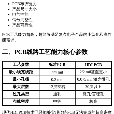
PCB布线密度
产品尺寸大小
电气性能
信号完整性
产品可靠性
PCB工艺能力越高，越能够满足复杂电子产品的小型化和高性
能需求。
二、PCB线路工艺能力核心参数
工艺参数
标准PCB
HDI PCB
最小线宽线距
2/2 mil甚至更小
4/4 mil
最小孔径
0.075 mm激光微孔
0.2 mm
最大层数
12层左右
30层以上
过孔类型
通孔
微孔/盲埋孔
布线密度
中等
极高
现代HDI PCB技术已经能够实现传统PCB无法完成的超高密度