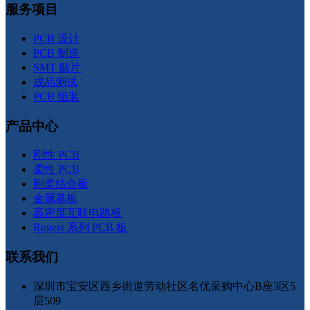
服务项目
PCB 设计
PCB 制造
SMT 贴片
成品测试
PCB 组装
产品中心
刚性 PCB
柔性 PCB
刚柔结合板
金属基板
高密度互联电路板
Rogers 系列 PCB 板
联系我们
深圳市宝安区西乡街道劳动社区名优采购中心B座3区5
层509