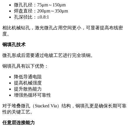
微孔孔径：75μm～150μm
焊盘直径：200μm～350μm
孔深径比：≤0.8:1
相比机械钻孔，激光微孔占用空间更小，可显著提高布线密
度。
铜填孔技术
微孔形成后需要通过电镀工艺进行完全填铜。
铜填孔具有以下优势：
降低导通电阻
提高机械强度
提升散热能力
增强热循环可靠性
对于堆叠微孔（Stacked Via）结构，铜填孔更是确保长期可靠
性的关键工艺。
任意层连接能力