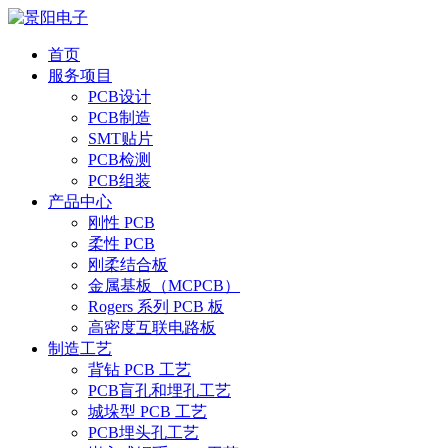
首页
服务项目
PCB设计
PCB制造
SMT贴片
PCB检测
PCB组装
产品中心
刚性 PCB
柔性 PCB
刚柔结合板
金属基板（MCPCB）
Rogers 系列 PCB 板
高密度互联电路板
制造工艺
背钻 PCB 工艺
PCB盲孔和埋孔工艺
城垛型 PCB 工艺
PCB埋头孔工艺