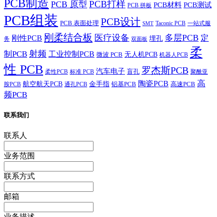
PCB制造
PCB打样
PCB 原型
PCB材料
PCB测试
PCB 拼板
PCB组装
PCB设计
PCB 表面处理
Taconic PCB
一站式服
SMT
刚柔结合板
医疗设备
多层PCB
定
刚性PCB
埋孔
务
双面板
柔
射频
制PCB
工业控制PCB
无人机PCB
微波 PCB
机器人PCB
性 PCB
罗杰斯PCB
汽车电子
盲孔
柔性PCB
标准 PCB
聚酰亚
高
陶瓷PCB
航空航天PCB
金手指
铝基PCB
高速PCB
胺PCB
通孔PCB
频PCB
联系我们
联系人
业务范围
联系方式
邮箱
业务描述