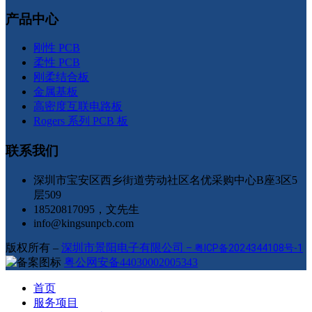
产品中心
刚性 PCB
柔性 PCB
刚柔结合板
金属基板
高密度互联电路板
Rogers 系列 PCB 板
联系我们
深圳市宝安区西乡街道劳动社区名优采购中心B座3区5
层509
18520817095，文先生
info@kingsunpcb.com
版权所有 –
深圳市景阳电子有限公司
–
粤ICP备2024344108号-1
粤公网安备44030002005343
首页
服务项目