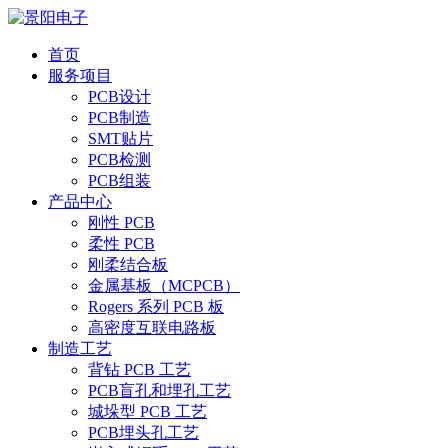
首页
服务项目
PCB设计
PCB制造
SMT贴片
PCB检测
PCB组装
产品中心
刚性 PCB
柔性 PCB
刚柔结合板
金属基板（MCPCB）
Rogers 系列 PCB 板
高密度互联电路板
制造工艺
背钻 PCB 工艺
PCB盲孔和埋孔工艺
城垛型 PCB 工艺
PCB埋头孔工艺