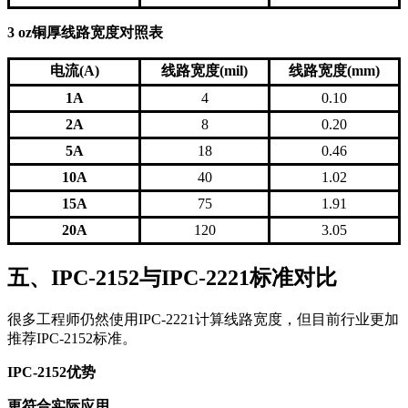
3 oz铜厚线路宽度对照表
电流(A)
线路宽度(mil)
线路宽度(mm)
1A
4
0.10
2A
8
0.20
5A
18
0.46
10A
40
1.02
15A
75
1.91
20A
120
3.05
五、IPC-2152与IPC-2221标准对比
很多工程师仍然使用IPC-2221计算线路宽度，但目前行业更加
推荐IPC-2152标准。
IPC-2152优势
更符合实际应用