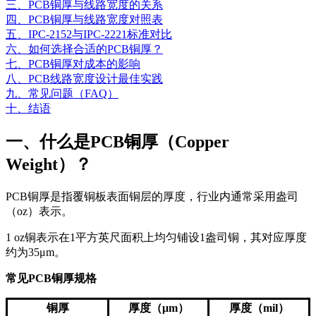
三、PCB铜厚与线路宽度的关系
四、PCB铜厚与线路宽度对照表
五、IPC-2152与IPC-2221标准对比
六、如何选择合适的PCB铜厚？
七、PCB铜厚对成本的影响
八、PCB线路宽度设计最佳实践
九、常见问题（FAQ）
十、结语
一、什么是PCB铜厚（Copper
Weight）？
PCB铜厚是指覆铜板表面铜层的厚度，行业内通常采用盎司
（oz）表示。
1 oz铜表示在1平方英尺面积上均匀铺设1盎司铜，其对应厚度
约为35μm。
常见PCB铜厚规格
铜厚
厚度（μm）
厚度（mil）