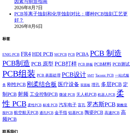
因素与制造指南
2026年8月7日
PCB等离子蚀刻和化学蚀刻对比：哪种PCB蚀刻工艺更
好？
2026年8月6日
标签
PCB 制造
FR4
HDI PCB
PCBA
ENIG PCB
MCPCB
PCB
PCB制造
PCB打样
PCB 原型
PCB材料
PCB测试
PCB 拼板
PCB组装
PCB设计
PCB 表面处理
Taconic PCB
一站式服
SMT
刚柔结合板
医疗设备
多层PCB
定
刚性PCB
埋孔
务
双面板
柔
射频
制PCB
工业控制PCB
无人机PCB
微波 PCB
机器人PCB
性 PCB
罗杰斯PCB
汽车电子
盲孔
柔性PCB
标准 PCB
聚酰亚
高
陶瓷PCB
航空航天PCB
金手指
铝基PCB
高速PCB
胺PCB
通孔PCB
频PCB
联系我们