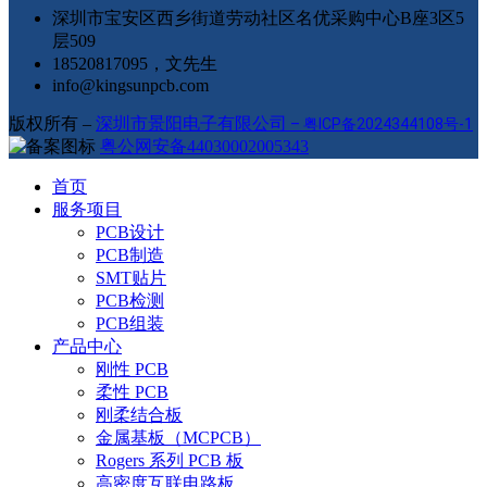
深圳市宝安区西乡街道劳动社区名优采购中心B座3区5
层509
18520817095，文先生
info@kingsunpcb.com
版权所有 –
深圳市景阳电子有限公司
–
粤ICP备2024344108号-1
粤公网安备44030002005343
首页
服务项目
PCB设计
PCB制造
SMT贴片
PCB检测
PCB组装
产品中心
刚性 PCB
柔性 PCB
刚柔结合板
金属基板（MCPCB）
Rogers 系列 PCB 板
高密度互联电路板