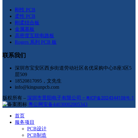
刚性 PCB
柔性 PCB
刚柔结合板
金属基板
高密度互联电路板
Rogers 系列 PCB 板
联系我们
深圳市宝安区西乡街道劳动社区名优采购中心B座3区5
层509
18520817095，文先生
info@kingsunpcb.com
版权所有 –
深圳市景阳电子有限公司
–
粤ICP备2024344108号-1
粤公网安备44030002005343
首页
服务项目
PCB设计
PCB制造