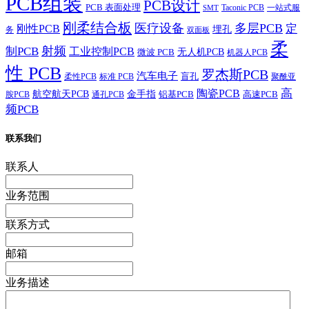
PCB组装
PCB设计
PCB 表面处理
Taconic PCB
一站式服
SMT
刚柔结合板
医疗设备
多层PCB
定
刚性PCB
埋孔
务
双面板
柔
射频
制PCB
工业控制PCB
无人机PCB
微波 PCB
机器人PCB
性 PCB
罗杰斯PCB
汽车电子
盲孔
柔性PCB
标准 PCB
聚酰亚
高
陶瓷PCB
航空航天PCB
金手指
铝基PCB
高速PCB
胺PCB
通孔PCB
频PCB
联系我们
联系人
业务范围
联系方式
邮箱
业务描述