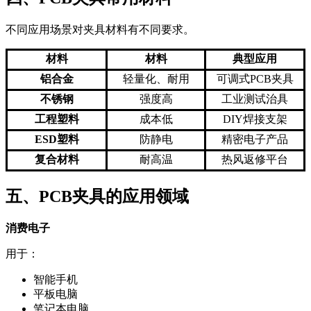
不同应用场景对夹具材料有不同要求。
材料
材料
典型应用
铝合金
轻量化、耐用
可调式PCB夹具
不锈钢
强度高
工业测试治具
工程塑料
成本低
DIY焊接支架
ESD塑料
防静电
精密电子产品
复合材料
耐高温
热风返修平台
五、PCB夹具的应用领域
消费电子
用于：
智能手机
平板电脑
笔记本电脑