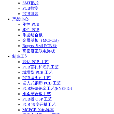
SMT贴片
PCB检测
PCB组装
产品中心
刚性 PCB
柔性 PCB
刚柔结合板
金属基板（MCPCB）
Rogers 系列 PCB 板
高密度互联电路板
制造工艺
背钻 PCB 工艺
PCB盲孔和埋孔工艺
城垛型 PCB 工艺
PCB埋头孔工艺
嵌入式铜币 PCB 工艺
PCB板镍钯金工艺(ENEPIG)
刚柔结合板工艺
PCB板 OSP 工艺
PCB 深度开槽工艺
MCPCB 的热导率