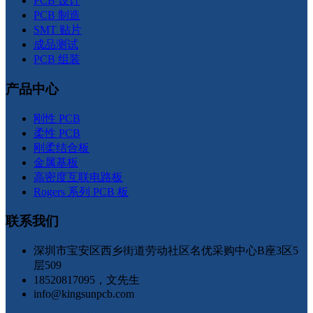
PCB 设计
PCB 制造
SMT 贴片
成品测试
PCB 组装
产品中心
刚性 PCB
柔性 PCB
刚柔结合板
金属基板
高密度互联电路板
Rogers 系列 PCB 板
联系我们
深圳市宝安区西乡街道劳动社区名优采购中心B座3区5
层509
18520817095，文先生
info@kingsunpcb.com