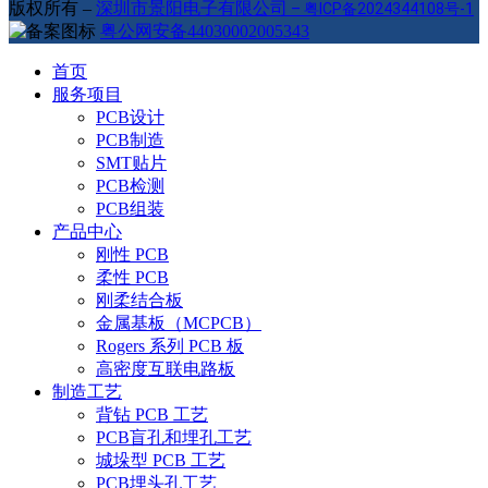
版权所有 –
深圳市景阳电子有限公司
–
粤ICP备2024344108号-1
粤公网安备44030002005343
首页
服务项目
PCB设计
PCB制造
SMT贴片
PCB检测
PCB组装
产品中心
刚性 PCB
柔性 PCB
刚柔结合板
金属基板（MCPCB）
Rogers 系列 PCB 板
高密度互联电路板
制造工艺
背钻 PCB 工艺
PCB盲孔和埋孔工艺
城垛型 PCB 工艺
PCB埋头孔工艺