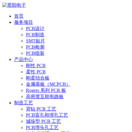
首页
服务项目
PCB设计
PCB制造
SMT贴片
PCB检测
PCB组装
产品中心
刚性 PCB
柔性 PCB
刚柔结合板
金属基板（MCPCB）
Rogers 系列 PCB 板
高密度互联电路板
制造工艺
背钻 PCB 工艺
PCB盲孔和埋孔工艺
城垛型 PCB 工艺
PCB埋头孔工艺