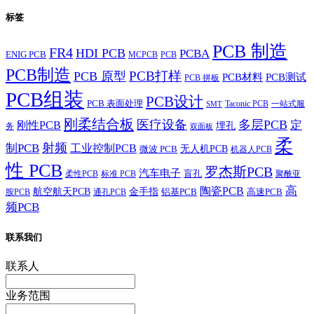
标签
PCB 制造
FR4
HDI PCB
PCBA
ENIG PCB
MCPCB
PCB
PCB制造
PCB打样
PCB 原型
PCB材料
PCB测试
PCB 拼板
PCB组装
PCB设计
PCB 表面处理
Taconic PCB
一站式服
SMT
刚柔结合板
医疗设备
多层PCB
定
刚性PCB
埋孔
务
双面板
柔
射频
制PCB
工业控制PCB
无人机PCB
微波 PCB
机器人PCB
性 PCB
罗杰斯PCB
汽车电子
盲孔
柔性PCB
标准 PCB
聚酰亚
高
陶瓷PCB
航空航天PCB
金手指
铝基PCB
高速PCB
胺PCB
通孔PCB
频PCB
联系我们
联系人
业务范围