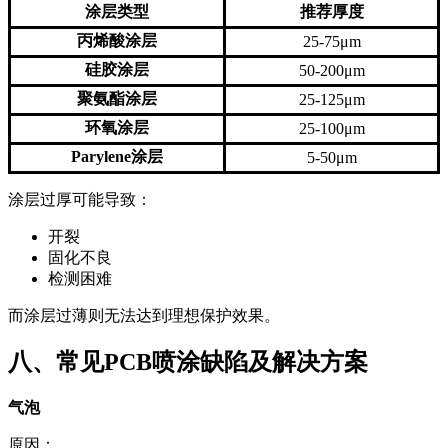
涂层类型
推荐厚度
丙烯酸涂层
25-75μm
硅胶涂层
50-200μm
聚氨酯涂层
25-125μm
环氧涂层
25-100μm
Parylene涂层
5-50μm
涂层过厚可能导致：
开裂
固化不良
检测困难
而涂层过薄则无法达到理想保护效果。
八、常见PCB喷涂缺陷及解决方案
气泡
原因：