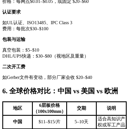
价格：每网点$0.01–$0.05，或固定 $20–$60
认证要求
如UL认证、ISO13485、IPC Class 3
费用：每批次$30–$100
包装与运输
真空包装：$5–$10
DHL/UPS快递：$30–$80（视地区及重量）
二次开工费
如Gerber文件有变动，部分厂家会收 $20–$40
6. 全球价格对比：中国 vs 美国 vs 欧洲
6层板价格
地区
交期
说明
（100x100mm）
适合高知识产
中国
$11–$15/片
5–10天
权或军工产品