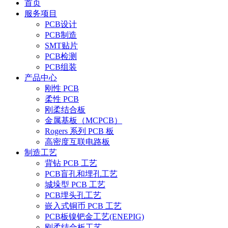
首页
服务项目
PCB设计
PCB制造
SMT贴片
PCB检测
PCB组装
产品中心
刚性 PCB
柔性 PCB
刚柔结合板
金属基板（MCPCB）
Rogers 系列 PCB 板
高密度互联电路板
制造工艺
背钻 PCB 工艺
PCB盲孔和埋孔工艺
城垛型 PCB 工艺
PCB埋头孔工艺
嵌入式铜币 PCB 工艺
PCB板镍钯金工艺(ENEPIG)
刚柔结合板工艺