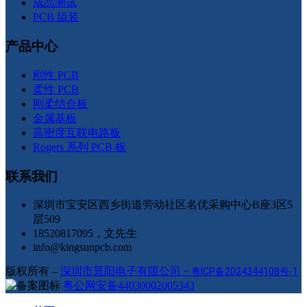
成品测试
PCB 组装
产品中心
刚性 PCB
柔性 PCB
刚柔结合板
金属基板
高密度互联电路板
Rogers 系列 PCB 板
联系我们
深圳市宝安区西乡街道劳动社区名优采购中心B座3区5
层509
18520817095，文先生
info@kingsunpcb.com
版权所有 –
深圳市景阳电子有限公司
–
粤ICP备2024344108号-1
粤公网安备44030002005343