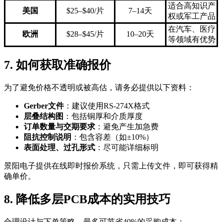
适合高知识产
美国
$25–$40/片
7–14天
权或军工产品
在汽车、医疗
欧洲
$28–$45/片
10–20天
等领域有优势
7. 如何获取准确报价
为了避免价格不透明或被高估，请务必提供以下资料：
Gerber文件
：建议使用RS-274X格式
层叠结构图
：包括铜厚和介质厚度
订单数量与交期要求
：避免产生加急费
阻抗控制说明
：包含容差（如±10%）
表面处理、过孔形式
：尽可能详细标明
景阳电子提供在线即时报价系统，只需上传文件，即可获得精
确单价。
8. 降低多层PCB成本的实用技巧
合理设计与下单策略，最多可节省40%的采购成本：