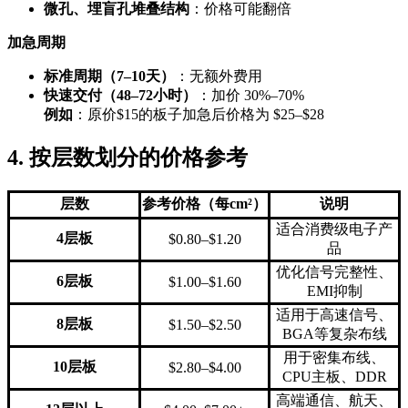
微孔、埋盲孔堆叠结构
：价格可能翻倍
加急周期
标准周期（7–10天）
：无额外费用
快速交付（48–72小时）
：加价 30%–70%
例如
：原价$15的板子加急后价格为 $25–$28
4. 按层数划分的价格参考
层数
参考价格（每cm²）
说明
适合消费级电子产
4层板
$0.80–$1.20
品
优化信号完整性、
6层板
$1.00–$1.60
EMI抑制
适用于高速信号、
8层板
$1.50–$2.50
BGA等复杂布线
用于密集布线、
10层板
$2.80–$4.00
CPU主板、DDR
高端通信、航天、