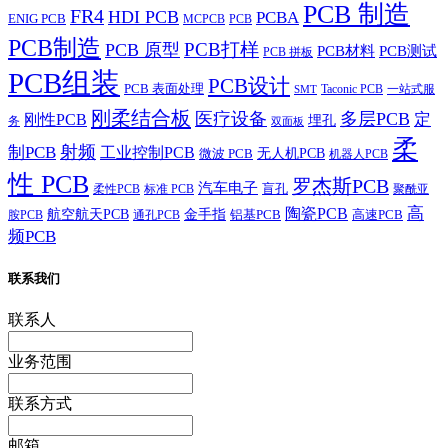
PCB 制造
FR4
HDI PCB
PCBA
ENIG PCB
MCPCB
PCB
PCB制造
PCB打样
PCB 原型
PCB材料
PCB测试
PCB 拼板
PCB组装
PCB设计
PCB 表面处理
Taconic PCB
一站式服
SMT
刚柔结合板
医疗设备
多层PCB
定
刚性PCB
埋孔
务
双面板
柔
射频
制PCB
工业控制PCB
无人机PCB
微波 PCB
机器人PCB
性 PCB
罗杰斯PCB
汽车电子
盲孔
柔性PCB
标准 PCB
聚酰亚
高
陶瓷PCB
航空航天PCB
金手指
铝基PCB
高速PCB
胺PCB
通孔PCB
频PCB
联系我们
联系人
业务范围
联系方式
邮箱