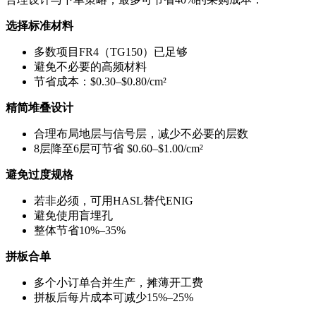
选择标准材料
多数项目FR4（TG150）已足够
避免不必要的高频材料
节省成本：$0.30–$0.80/cm²
精简堆叠设计
合理布局地层与信号层，减少不必要的层数
8层降至6层可节省 $0.60–$1.00/cm²
避免过度规格
若非必须，可用HASL替代ENIG
避免使用盲埋孔
整体节省10%–35%
拼板合单
多个小订单合并生产，摊薄开工费
拼板后每片成本可减少15%–25%