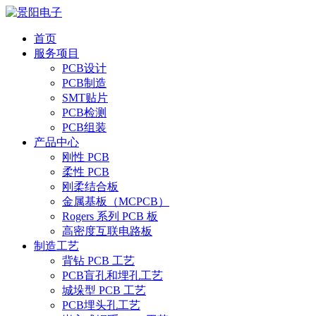
首页
服务项目
PCB设计
PCB制造
SMT贴片
PCB检测
PCB组装
产品中心
刚性 PCB
柔性 PCB
刚柔结合板
金属基板（MCPCB）
Rogers 系列 PCB 板
高密度互联电路板
制造工艺
背钻 PCB 工艺
PCB盲孔和埋孔工艺
城垛型 PCB 工艺
PCB埋头孔工艺