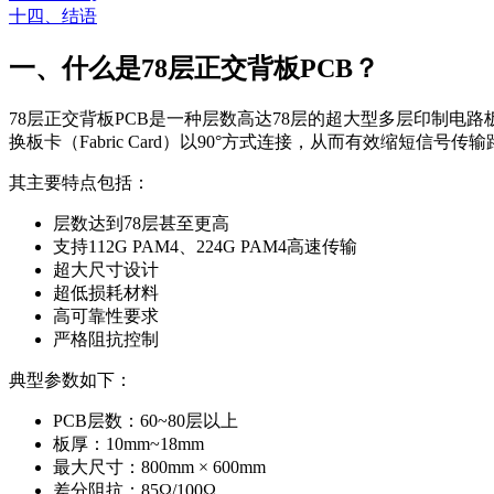
十四、结语
一、什么是78层正交背板PCB？
78层正交背板PCB是一种层数高达78层的超大型多层印制电路
换板卡（Fabric Card）以90°方式连接，从而有效缩短信号传
其主要特点包括：
层数达到78层甚至更高
支持112G PAM4、224G PAM4高速传输
超大尺寸设计
超低损耗材料
高可靠性要求
严格阻抗控制
典型参数如下：
PCB层数：60~80层以上
板厚：10mm~18mm
最大尺寸：800mm × 600mm
差分阻抗：85Ω/100Ω