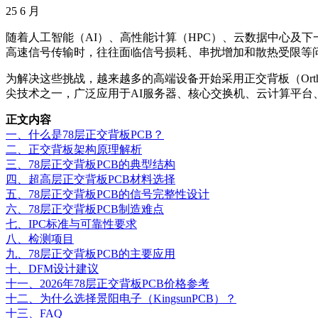
25
6 月
随着人工智能（AI）、高性能计算（HPC）、云数据中心及下一代
高速信号传输时，往往面临信号损耗、串扰增加和散热受限等
为解决这些挑战，越来越多的高端设备开始采用正交背板（Orthogonal B
尖技术之一，广泛应用于AI服务器、核心交换机、云计算平台
正文内容
一、什么是78层正交背板PCB？
二、正交背板架构原理解析
三、78层正交背板PCB的典型结构
四、超高层正交背板PCB材料选择
五、78层正交背板PCB的信号完整性设计
六、78层正交背板PCB制造难点
七、IPC标准与可靠性要求
八、检测项目
九、78层正交背板PCB的主要应用
十、DFM设计建议
十一、2026年78层正交背板PCB价格参考
十二、为什么选择景阳电子（KingsunPCB）？
十三、FAQ